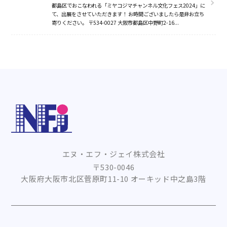
都島区でおこなわれる「ミヤコジマチャンネル文化フェス2024」に
て、出展をさせていただきます！ お時間ございましたら是非お立ち
寄りください。 〒534-0027 大阪市都島区中野町2-16...
お知らせ
私たちについて
事業内容
会社概要
エヌ・エフ・ジェイ株式会社
採用情報
〒530-0046
大阪府大阪市北区菅原町11-10 オーキッド中之島3階