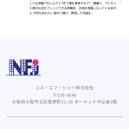
こども体験プロジェクト ❝花で愛を表現する２❞ 開催
. プレゼン
ト用のお花をアレンジできる体験会、 日頃お世話になっているあの
人 大切なあの人に 自分で選び 表現した作品を...
お知らせ
私たちについて
事業内容
会社概要
エヌ・エフ・ジェイ株式会社
採用情報
〒530-0046
大阪府大阪市北区菅原町11-10 オーキッド中之島3階