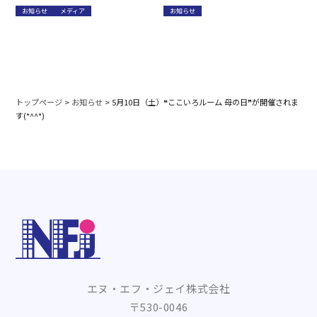
中です。ケアプランセンター笑み
もまんなか2～開催(*^^*)
お知らせ
メディア
お知らせ
サポート
トップページ
>
お知らせ
>
5月10日（土）❝ここいろルーム 母の日❞が開催されま
す(*^^*)
エヌ・エフ・ジェイ株式会社
〒530-0046