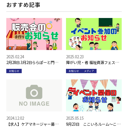
おすすめ記事
2025.02.24
2025.02.23
2月28日.3月2日ららぽーと門真に
障がい児・者 福祉資源フェス
てアクセサリーを販売いたしま
タ 無事終わりました！
お知らせ
お知らせ
メディア
す！
2024.12.02
2025.05.15
【求人】ケアマネージャー募集
9月23日 ここいろルーム～こど