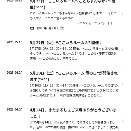
2025.05.15
9月23日 ここいろルーム～こどもまんなか2～開
催(*^^*)
ここいろルーム～こどもまんなか2～を開催いたします。 『それで
も人生に イエスと言えるために
いつかくる からと』 【日
程】 令和7年9月23日（火...
2025.05.13
5月27日（火）❝ここいろルーム３❞ 開催♩
5月27日（火）12：30～14：00 開催、 ❝ここいろルーム３❞のお知
らせです！ ～ ❝ここいろルーム３❞では、こども・子育て相談を
実施 ～ こどものこと、子育ての...
2025.04.24
5月10日（土）❝ここいろルーム 母の日❞が開催され
ます(*^^*)
5月10日（土）13：30～14：30開催、 ❝ここいろルーム 母の日❞の
お知らせです(*^^*) 今回の第2回こども体験プロジェクト❝ここいろ
ルーム 母の日❞では、「花で愛を表現する」ことをテ...
2025.04.24
4月14日、きたまるしぇご来場ありがとうございま
した！
2025年4月14日、北区役所前にて、きたまるしぇが開催されまし
た。 皆様、お立ち寄り頂き、誠にありがとうございました！ 次の販