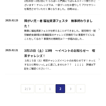
2月28日～3月2日にて ららぽーと門真にてぱん＆スイーツ祭りがご
ざいます！ チャレンズでは、一部ブースをお借りして アクセサリー
採用情報
を販売させていただく事となりました。 日時は以...
2025.02.23
障がい児・者 福祉資源フェスタ 無事終わりまし
た！
無事に福祉資源フェスタを終えることができました。 就労移行・就
労継続支援B型の多機能型のチャレンズ京橋校では 事業所でどんな
ことをしてるの？ 事業所の雰囲気は？ 一歩踏み出した...
2025.02.21
3月15日（土）13時 ～イベントのお知らせ～ 喫
茶チャレンズ！
３月１５日（土）喫茶チャレンズイベントのお知らせです！ ホッと
するひと時をいっしょに過ごしませんか？？ ↓↓↓↓ 詳細は下
記をご確認ください！! ...
2 / 3
«
1
2
3
»