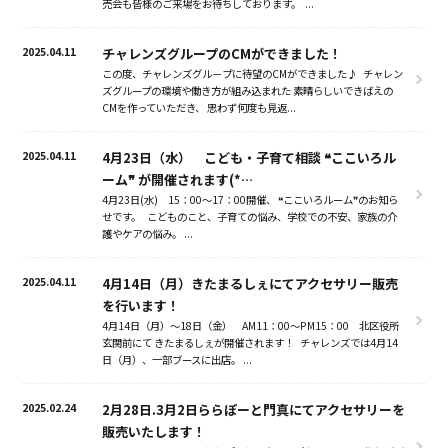
売会も皆様のご来場をお待ちしております。 ...
2025.04.11
チャレンズグループのCMができました！
この度、チャレンズグル－プに待望のCMができました♪ チャレン
ズグループの環境や働き方が組み込まれた 素晴らしいできばえの
CMを作っていただき、 思わず何度も見返...
2025.04.11
4月23日（水） こども・子育て相談 ❝ここいろル
ーム❞ が開催されます(*…
4月23日(水) 15：00～17：00開催、 ❝ここいろルーム❞のお知ら
お知らせ
せです。 こどものこと、子育ての悩み、学校での不安、家族の介
護やケアの悩み。 ...
私たちについて
2025.04.11
4月14日（月）きたまるしぇにてアクセサリー販売
を行います！
4月14日（月）～18日（金） AM11：00～PM15：00 北区役所
事業内容
玄関前にて きたまるしぇが開催されます！ チャレンズでは4月14
日（月）、一部ブースに出店。 ...
2025.02.24
2月28日.3月2日ららぽーと門真にてアクセサリーを
会社概要
販売いたします！