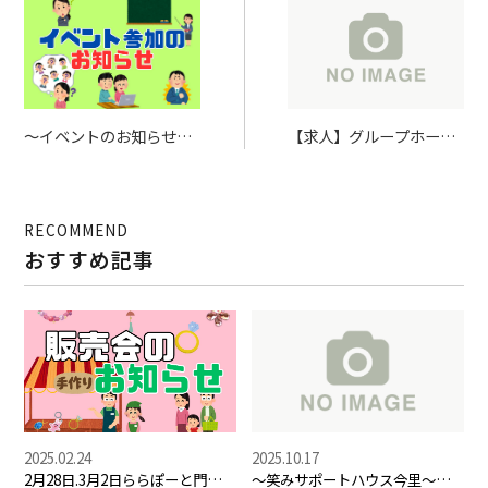
私たちについて
～イベントのお知らせ
【求人】グループホーム
事業内容
～ 12月3日（火）アク
で生活支援員を募集いた
セサリー体験会に参加い
します。～ワタシのお家
会社概要
たします！
～
RECOMMEND
おすすめ記事
採用情報
2025.02.24
2025.10.17
2月28日.3月2日ららぽーと門真に
～笑みサポートハウス今里～